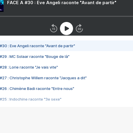
FACE A #30 : Eve Angeli raconte "Avant de partir"
#30 : Eve Angeli raconte "Avant de partir"
#29 : MC Solaar raconte "Bouge de là"
28 : Lorie raconte "Je vais vite"
#27 : Christophe Willem raconte "Jacques a dit"
#26 : Chimène Badi raconte "Entre nous"
#25 : Indochine raconte "3e sexe"
#24 : Zaho raconte "C'est chelou"
#23 : Patrick Bruel raconte "Au café des délices"
#22 : Kyo raconte "Le chemin"