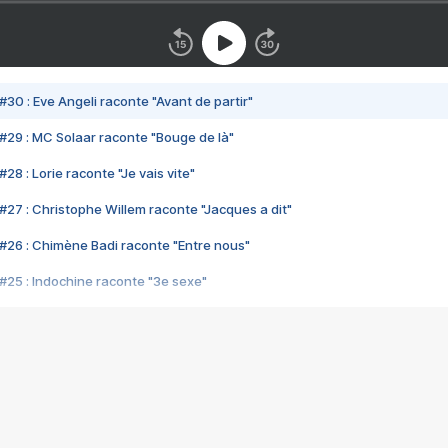
#30 : Eve Angeli raconte "Avant de partir"
#29 : MC Solaar raconte "Bouge de là"
28 : Lorie raconte "Je vais vite"
#27 : Christophe Willem raconte "Jacques a dit"
#26 : Chimène Badi raconte "Entre nous"
#25 : Indochine raconte "3e sexe"
#24 : Zaho raconte "C'est chelou"
#23 : Patrick Bruel raconte "Au café des délices"
#22 : Kyo raconte "Le chemin"
#21 : Nolwenn Leroy raconte "Cassé"