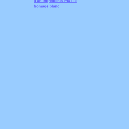
d'un ingrédients #48 : le
fromage blanc