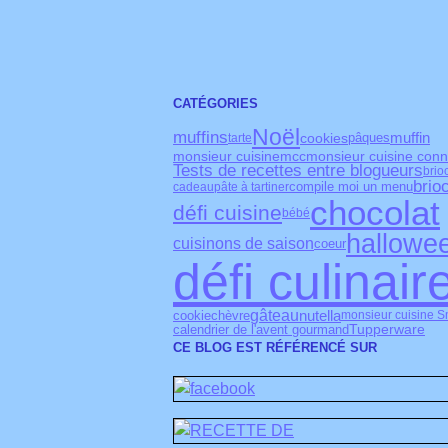
CATÉGORIES
Noël
muffins
muffin
cookies
pâques
tarte
monsieur cuisine
monsieur cuisine conn
mcc
Tests de recettes entre blogueurs
brio
brio
cadeau
pâte à tartiner
compile moi un menu
chocolat
défi cuisine
bébé
hallowe
cuisinons de saison
coeur
défi culinair
gâteau
nutella
cookie
chèvre
monsieur cuisine S
Tupperware
calendrier de l'avent gourmand
CE BLOG EST RÉFÉRENCÉ SUR