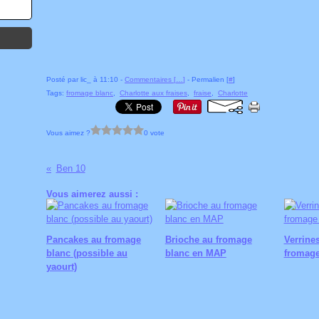
Posté par lic_ à 11:10 -
Commentaires [
…
]
- Permalien [
#
]
Tags:
fromage blanc
,
Charlotte aux fraises
,
fraise
,
Charlotte
Vous aimez ?
0 vote
Ben 10
Vous aimerez aussi :
Pancakes au fromage
Brioche au fromage
Verrine
blanc (possible au
blanc en MAP
fromage
yaourt)