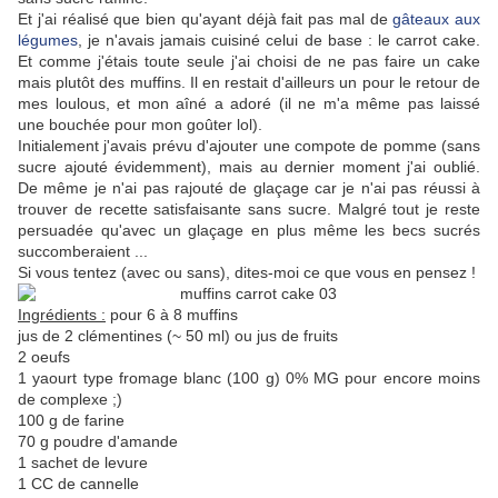
Et j'ai réalisé que bien qu'ayant déjà fait pas mal de
gâteaux aux
légumes
, je n'avais jamais cuisiné celui de base : le carrot cake.
Et comme j'étais toute seule j'ai choisi de ne pas faire un cake
mais plutôt des muffins. Il en restait d'ailleurs un pour le retour de
mes loulous, et mon aîné a adoré (il ne m'a même pas laissé
une bouchée pour mon goûter lol).
Initialement j'avais prévu d'ajouter une compote de pomme (sans
sucre ajouté évidemment), mais au dernier moment j'ai oublié.
De même je n'ai pas rajouté de glaçage car je n'ai pas réussi à
trouver de recette satisfaisante sans sucre. Malgré tout je reste
persuadée qu'avec un glaçage en plus même les becs sucrés
succomberaient ...
Si vous tentez (avec ou sans), dites-moi ce que vous en pensez !
Ingrédients :
pour 6 à 8 muffins
jus de 2 clémentines (~ 50 ml) ou jus de fruits
2 oeufs
1 yaourt type fromage blanc (100 g) 0% MG pour encore moins
de complexe ;)
100 g de farine
70 g poudre d'amande
1 sachet de levure
1 CC de cannelle