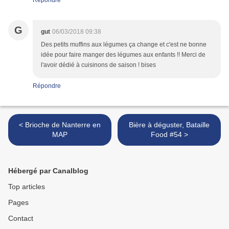
Répondre
G
gut
06/03/2018 09:38
Des petits muffins aux légumes ça change et c'est ne bonne
idée pour faire manger des légumes aux enfants !! Merci de
l'avoir dédié à cuisinons de saison ! bises
Répondre
< Brioche de Nanterre en
Bière à déguster, Bataille
MAP
Food #54 >
Hébergé par Canalblog
Top articles
Pages
Contact