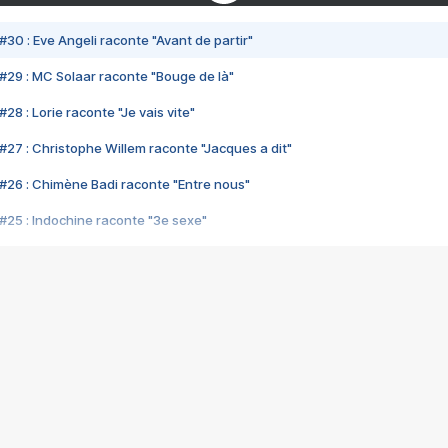
#30 : Eve Angeli raconte "Avant de partir"
#29 : MC Solaar raconte "Bouge de là"
28 : Lorie raconte "Je vais vite"
#27 : Christophe Willem raconte "Jacques a dit"
#26 : Chimène Badi raconte "Entre nous"
#25 : Indochine raconte "3e sexe"
#24 : Zaho raconte "C'est chelou"
#23 : Patrick Bruel raconte "Au café des délices"
#22 : Kyo raconte "Le chemin"
#21 : Nolwenn Leroy raconte "Cassé"
#20 : Patrick Hernandez raconte "Born to be alive"
#19 : Lorie raconte "Près de moi"