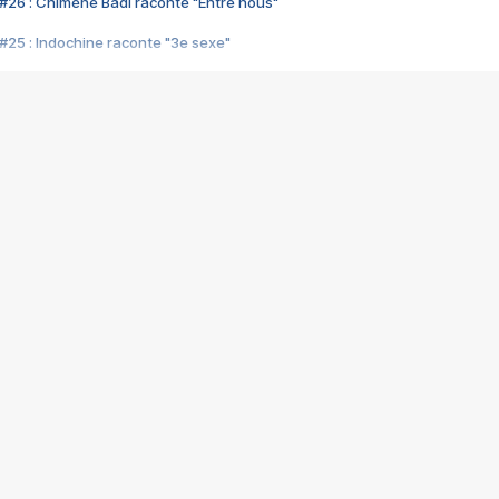
#26 : Chimène Badi raconte "Entre nous"
#25 : Indochine raconte "3e sexe"
#24 : Zaho raconte "C'est chelou"
#23 : Patrick Bruel raconte "Au café des délices"
#22 : Kyo raconte "Le chemin"
#21 : Nolwenn Leroy raconte "Cassé"
#20 : Patrick Hernandez raconte "Born to be alive"
#19 : Lorie raconte "Près de moi"
#18 : Michael Jones raconte "A nos actes manqués" (avec Jean-Jacque
#17 : Khaled raconte "Aïcha"
#16 : Corneille raconte "Parce qu'on vient de loin"
#15 : Indochine raconte "L'aventurier"
14 : Lorie raconte "Sur un air latino"