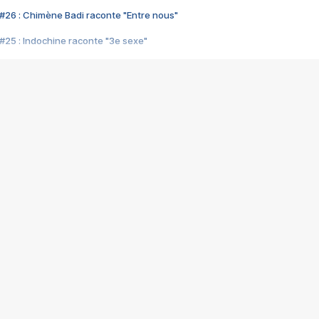
#26 : Chimène Badi raconte "Entre nous"
#25 : Indochine raconte "3e sexe"
#24 : Zaho raconte "C'est chelou"
#23 : Patrick Bruel raconte "Au café des délices"
#22 : Kyo raconte "Le chemin"
#21 : Nolwenn Leroy raconte "Cassé"
#20 : Patrick Hernandez raconte "Born to be alive"
#19 : Lorie raconte "Près de moi"
#18 : Michael Jones raconte "A nos actes manqués" (avec Jean-Jacque
#17 : Khaled raconte "Aïcha"
#16 : Corneille raconte "Parce qu'on vient de loin"
#15 : Indochine raconte "L'aventurier"