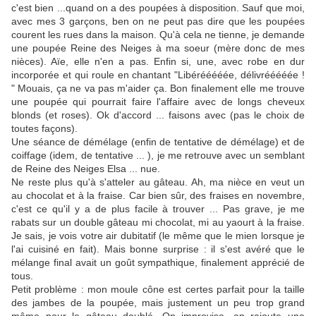
c'est bien ...quand on a des poupées à disposition. Sauf que moi,
avec mes 3 garçons, ben on ne peut pas dire que les poupées
courent les rues dans la maison. Qu'à cela ne tienne, je demande
une poupée Reine des Neiges à ma soeur (mère donc de mes
nièces). Aïe, elle n'en a pas. Enfin si, une, avec robe en dur
incorporée et qui roule en chantant "Libérééééée, délivrééééée !
" Mouais, ça ne va pas m'aider ça. Bon finalement elle me trouve
une poupée qui pourrait faire l'affaire avec de longs cheveux
blonds (et roses). Ok d'accord ... faisons avec (pas le choix de
toutes façons).
Une séance de démélage (enfin de tentative de démélage) et de
coiffage (idem, de tentative ... ), je me retrouve avec un semblant
de Reine des Neiges Elsa ... nue.
Ne reste plus qu'à s'atteler au gâteau. Ah, ma nièce en veut un
au chocolat et à la fraise. Car bien sûr, des fraises en novembre,
c'est ce qu'il y a de plus facile à trouver ... Pas grave, je me
rabats sur un double gâteau mi chocolat, mi au yaourt à la fraise.
Je sais, je vois votre air dubitatif (le même que le mien lorsque je
l'ai cuisiné en fait). Mais bonne surprise : il s'est avéré que le
mélange final avait un goût sympathique, finalement apprécié de
tous.
Petit problème : mon moule cône est certes parfait pour la taille
des jambes de la poupée, mais justement un peu trop grand