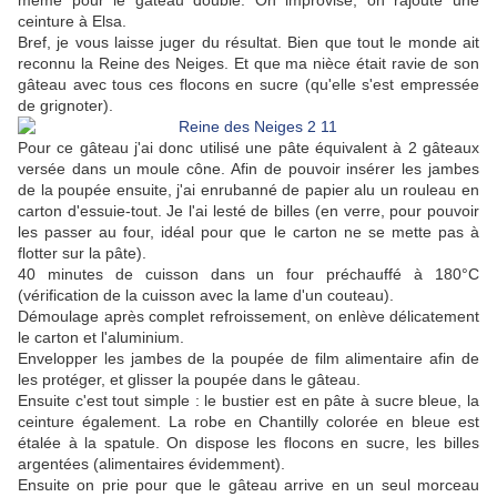
même pour le gâteau doublé. On improvise, on rajoute une
ceinture à Elsa.
Bref, je vous laisse juger du résultat. Bien que tout le monde ait
reconnu la Reine des Neiges. Et que ma nièce était ravie de son
gâteau avec tous ces flocons en sucre (qu'elle s'est empressée
de grignoter).
Pour ce gâteau j'ai donc utilisé une pâte équivalent à 2 gâteaux
versée dans un moule cône. Afin de pouvoir insérer les jambes
de la poupée ensuite, j'ai enrubanné de papier alu un rouleau en
carton d'essuie-tout. Je l'ai lesté de billes (en verre, pour pouvoir
les passer au four, idéal pour que le carton ne se mette pas à
flotter sur la pâte).
40 minutes de cuisson dans un four préchauffé à 180°C
(vérification de la cuisson avec la lame d'un couteau).
Démoulage après complet refroissement, on enlève délicatement
le carton et l'aluminium.
Envelopper les jambes de la poupée de film alimentaire afin de
les protéger, et glisser la poupée dans le gâteau.
Ensuite c'est tout simple : le bustier est en pâte à sucre bleue, la
ceinture également. La robe en Chantilly colorée en bleue est
étalée à la spatule. On dispose les flocons en sucre, les billes
argentées (alimentaires évidemment).
Ensuite on prie pour que le gâteau arrive en un seul morceau