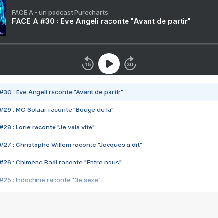
FACE A - un podcast Purecharts
FACE A #30 : Eve Angeli raconte "Avant de partir"
#30 : Eve Angeli raconte "Avant de partir"
#29 : MC Solaar raconte "Bouge de là"
28 : Lorie raconte "Je vais vite"
#27 : Christophe Willem raconte "Jacques a dit"
#26 : Chimène Badi raconte "Entre nous"
#25 : Indochine raconte "3e sexe"
#24 : Zaho raconte "C'est chelou"
#23 : Patrick Bruel raconte "Au café des délices"