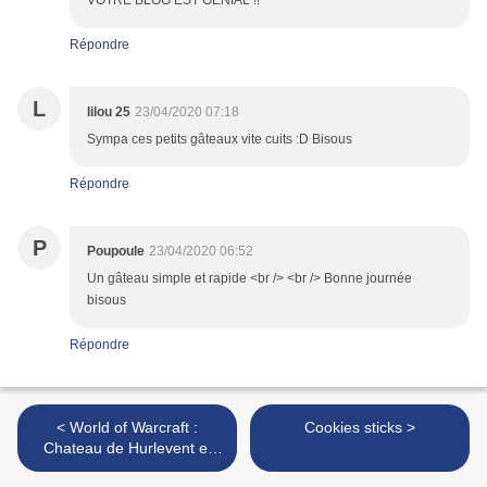
VOTRE BLOG EST GENIAL !!
Répondre
L
lilou 25
23/04/2020 07:18
Sympa ces petits gâteaux vite cuits :D Bisous
Répondre
P
Poupoule
23/04/2020 06:52
Un gâteau simple et rapide <br /> <br /> Bonne journée
bisous
Répondre
< World of Warcraft :
Cookies sticks >
Chateau de Hurlevent et
écusson de l'Alliance