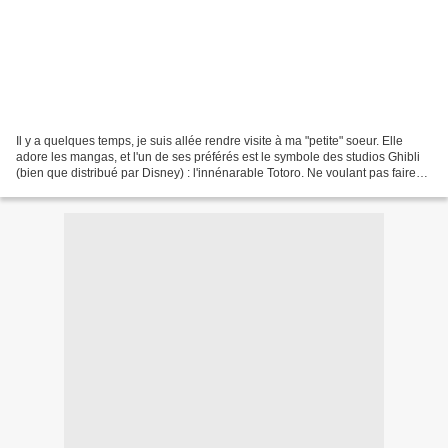
Il y a quelques temps, je suis allée rendre visite à ma "petite" soeur. Elle
adore les mangas, et l'un de ses préférés est le symbole des studios Ghibli
(bien que distribué par Disney) : l'innénarable Totoro. Ne voulant pas faire
de gros gâteau, nous...