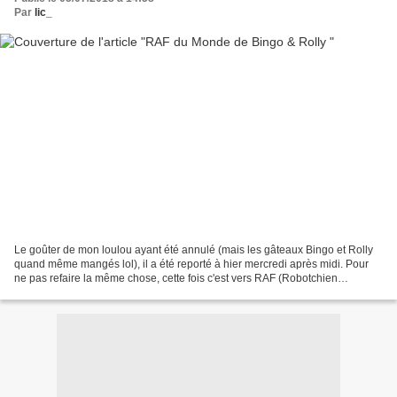
Par
lic_
Le goûter de mon loulou ayant été annulé (mais les gâteaux Bingo et Rolly
quand même mangés lol), il a été reporté à hier mercredi après midi. Pour
ne pas refaire la même chose, cette fois c'est vers RAF (Robotchien
Affectueux et Fidèle, ARF - que je...