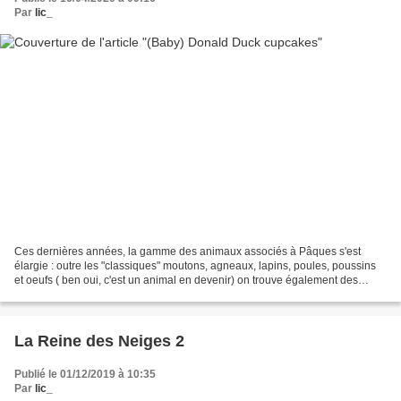
Par
lic_
Ces dernières années, la gamme des animaux associés à Pâques s'est
élargie : outre les "classiques" moutons, agneaux, lapins, poules, poussins
et oeufs ( ben oui, c'est un animal en devenir) on trouve également des
canards. Or le peronnage Disney préféré...
La Reine des Neiges 2
Publié le 01/12/2019 à 10:35
Par
lic_