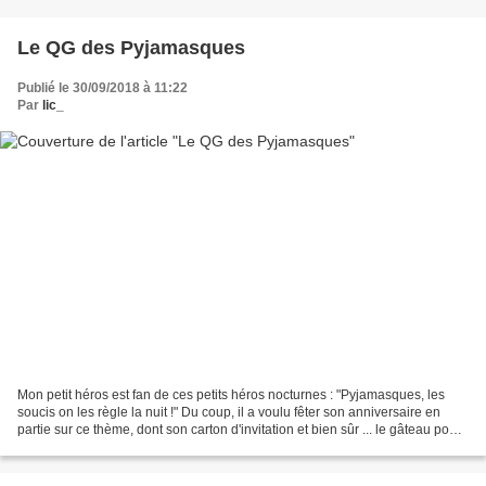
Le QG des Pyjamasques
Publié le 30/09/2018 à 11:22
Par
lic_
Mon petit héros est fan de ces petits héros nocturnes : "Pyjamasques, les
soucis on les règle la nuit !" Du coup, il a voulu fêter son anniversaire en
partie sur ce thème, dont son carton d'invitation et bien sûr ... le gâteau pour
la famille. Il aime...