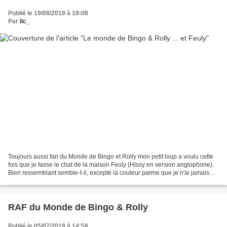
Publié le 19/08/2018 à 19:08
Par
lic_
Toujours aussi fan du Monde de Bingo et Rolly mon petit loup a voulu cette
fois que je fasse le chat de la maison Feuly (Hissy en version anglophone).
Bien ressemblant semble-t-il, excepté la couleur parme que je n'ai jamais
réussi à obtenir - difficile...
RAF du Monde de Bingo & Rolly
Publié le 05/07/2018 à 14:58