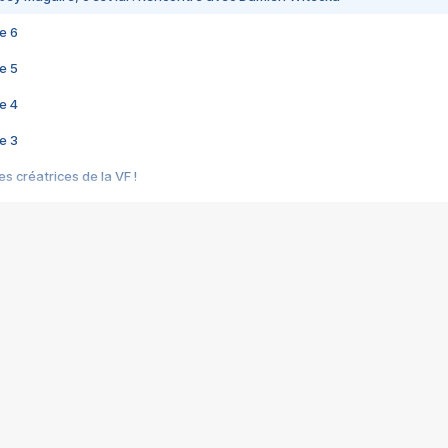
e 6
e 5
e 4
e 3
s créatrices de la VF !
e 2
e 1
e Mektoub My Love arrive enfin ! Rencontre avec Shaïn Boumedine et Sal
i : après Toni en famille
elle réalise le bouleversant Dites lui que je l'aime
ais ! Rencontre autour de Vie privée de Rebecca Zlotowski
 de Marguerite, Grave... Rencontre avec Ella Rumpf