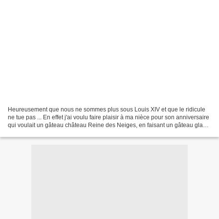
Heureusement que nous ne sommes plus sous Louis XIV et que le ridicule
ne tue pas ... En effet j'ai voulu faire plaisir à ma nièce pour son anniversaire
qui voulait un gâteau château Reine des Neiges, en faisant un gâteau glacé.
Mais le résultat est catastrophique....