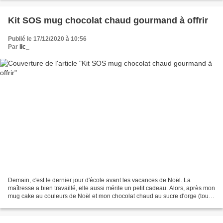
Kit SOS mug chocolat chaud gourmand à offrir
Publié le 17/12/2020 à 10:56
Par
lic_
Demain, c'est le dernier jour d'école avant les vacances de Noël. La
maîtresse a bien travaillé, elle aussi mérite un petit cadeau. Alors, après mon
mug cake au couleurs de Noël et mon chocolat chaud au sucre d'orge (tous
les 2 à offrir), ça a fait tilt...