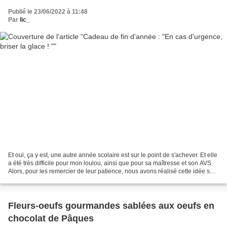
Publié le 23/06/2022 à 11:48
Par
lic_
Et oui, ça y est, une autre année scolaire est sur le point de s'achever. Et elle
a été très difficile pour mon loulou, ainsi que pour sa maîtresse et son AVS.
Alors, pour les remercier de leur patience, nous avons réalisé cette idée sur
le net : un kit...
Fleurs-oeufs gourmandes sablées aux oeufs en
chocolat de Pâques