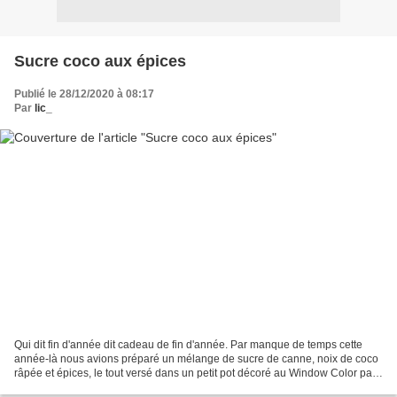
Sucre coco aux épices
Publié le 28/12/2020 à 08:17
Par
lic_
Qui dit fin d'année dit cadeau de fin d'année. Par manque de temps cette
année-là nous avions préparé un mélange de sucre de canne, noix de coco
râpée et épices, le tout versé dans un petit pot décoré au Window Color par
Mini loup (alors petit) qu'il...