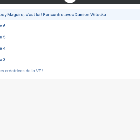
bey Maguire, c'est lui ! Rencontre avec Damien Witecka
e 6
e 5
e 4
e 3
s créatrices de la VF !
e 2
e 1
e Mektoub My Love arrive enfin ! Rencontre avec Shaïn Boumedine et Sal
i : après Toni en famille
elle réalise le bouleversant Dites lui que je l'aime
ais ! Rencontre autour de Vie privée de Rebecca Zlotowski