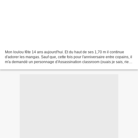
Mon loulou fête 14 ans aujourd'hui. Et du haut de ses 1,70 m il continue
d'adorer les mangas. Sauf que, cette fois pour l'anniversaire entre copains, il
m'a demandé un personnage d'Assassination classroom (ouais je sais, rien
que le nom, c'est tout un...