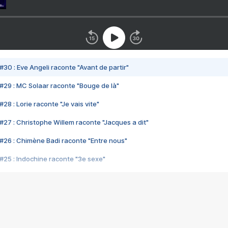
#30 : Eve Angeli raconte "Avant de partir"
#29 : MC Solaar raconte "Bouge de là"
28 : Lorie raconte "Je vais vite"
#27 : Christophe Willem raconte "Jacques a dit"
#26 : Chimène Badi raconte "Entre nous"
#25 : Indochine raconte "3e sexe"
#24 : Zaho raconte "C'est chelou"
#23 : Patrick Bruel raconte "Au café des délices"
#22 : Kyo raconte "Le chemin"