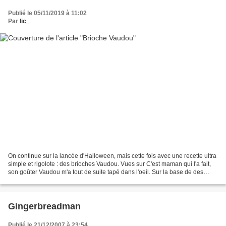
Publié le 05/11/2019 à 11:02
Par
lic_
On continue sur la lancée d'Halloween, mais cette fois avec une recette ultra
simple et rigolote : des brioches Vaudou. Vues sur C'est maman qui l'a fait,
son goûter Vaudou m'a tout de suite tapé dans l'oeil. Sur la base de des
fameux Mannala / Mannele...
Gingerbreadman
Publié le 21/12/2007 à 23:54