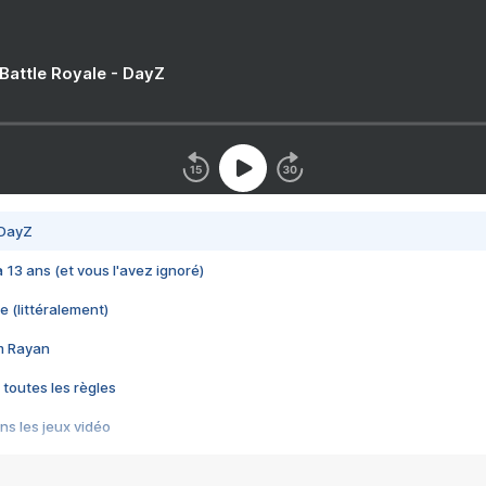
 Battle Royale - DayZ
 DayZ
 a 13 ans (et vous l'avez ignoré)
e (littéralement)
im Rayan
 toutes les règles
s les jeux vidéo
us choquant de Rockstar ? - Le scandale BULLY