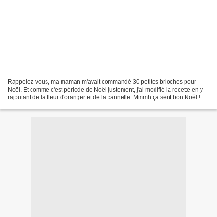
Rappelez-vous, ma maman m'avait commandé 30 petites brioches pour
Noël. Et comme c'est période de Noël justement, j'ai modifié la recette en y
rajoutant de la fleur d'oranger et de la cannelle. Mmmh ça sent bon Noël ! Et
bien sûr, histoire de me simplifier...