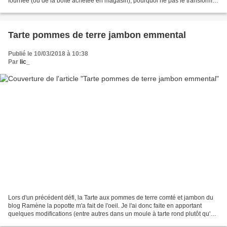
fournée (ou de la boîte achetée en magasin), pourquoi ne pas le transformer
en sanchwich ? Certes ce n'est...
Tarte pommes de terre jambon emmental
Publié le 10/03/2018 à 10:38
Par
lic_
Lors d'un précédent défi, la Tarte aux pommes de terre comté et jambon du
blog Ramène la popotte m'a fait de l'oeil. Je l'ai donc faite en apportant
quelques modifications (entre autres dans un moule à tarte rond plutôt qu'un
plat rectangulaire). Et croyez-moi,...