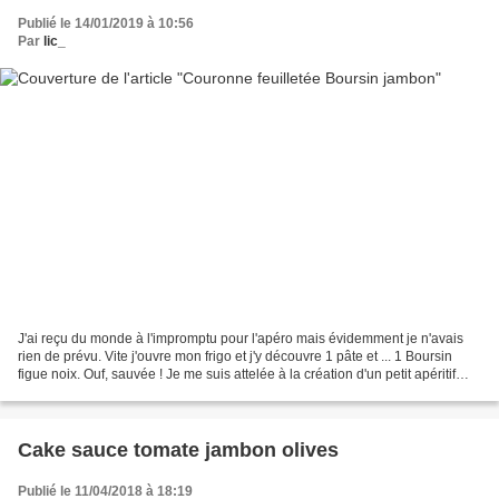
Publié le 14/01/2019 à 10:56
Par
lic_
J'ai reçu du monde à l'impromptu pour l'apéro mais évidemment je n'avais
rien de prévu. Vite j'ouvre mon frigo et j'y découvre 1 pâte et ... 1 Boursin
figue noix. Ouf, sauvée ! Je me suis attelée à la création d'un petit apéritif
mignonnet ... surtout...
Cake sauce tomate jambon olives
Publié le 11/04/2018 à 18:19