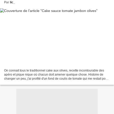
Par
lic_
On connait tous le traditionnel cake aux olives, recette incontourable des
apéro et pique nique où chacun doit amener quelque chose. Histoire de
changer un peu, j'ai profité d'un fond de coulis de tomate qui me restait pour
l'ajouter. Et bien m'en a pris...