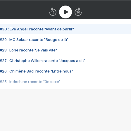
#30 : Eve Angeli raconte "Avant de partir"
#29 : MC Solaar raconte "Bouge de là"
28 : Lorie raconte "Je vais vite"
#27 : Christophe Willem raconte "Jacques a dit"
#26 : Chimène Badi raconte "Entre nous"
#25 : Indochine raconte "3e sexe"
#24 : Zaho raconte "C'est chelou"
#23 : Patrick Bruel raconte "Au café des délices"
#22 : Kyo raconte "Le chemin"
#21 : Nolwenn Leroy raconte "Cassé"