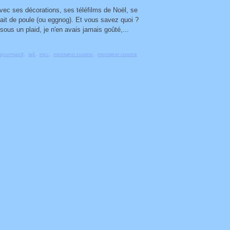
 avec ses décorations, ses téléfilms de Noël, se
ait de poule (ou eggnog). Et vous savez quoi ?
us un plaid, je n'en avais jamais goûté,...
t gourmand
,
lait
,
mcc
,
monsieur cuisine
,
monsieur cuisine