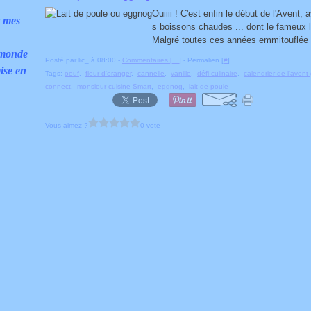
Ouiiii ! C'est enfin le début de l'Avent,
r mes
s boissons chaudes ... dont le fameux l
Malgré toutes ces années emmitouflée so
 monde
Posté par lic_ à 08:00 -
Commentaires [
…
]
- Permalien [
#
]
ise en
Tags:
oeuf
,
fleur d'oranger
,
cannelle
,
vanille
,
défi culinaire
,
calendrier de l'aven
connect
,
monsieur cuisine Smart
,
eggnog
,
lait de poule
Vous aimez ?
0 vote