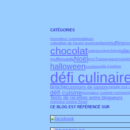
CATÉGORIES
monsieur cuisine
pâques
muffins
calendrier de l'avent gourmand
tarte
bri
chocolat
gâte
coeur
chèvre
cadeau
Noël
muffin
nutella
Tupperware
mcc
rose
bé
halloween
cookies
pâte à tartiner
défi culinair
brioche
cuisinons de saison
compile moi 
défi cuisine
monsieur cuisine connect
Tests de recettes entre blogueurs
monsieur cuisine Smart
CE BLOG EST RÉFÉRENCÉ SUR