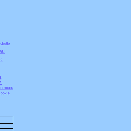
ochette
au
bé
e
un menu
cookie