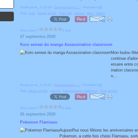
Posté par lic_ à 13:19 -
Commentaires [
…
]
- Permalien [
#
]
Tags:
chat
,
dessin animé
,
Fairy Tail
,
manga
,
bleu
,
Happy
Vous aimez ?
0 vote
27 septembre 2020
Koro sensei du manga Assassination classroom
Mon loulou fête
continue d'ador
ersaire entre 
ination classro
n...
Posté par lic_ à 15:12 -
Commentaires [
…
]
- Permalien [
#
]
Tags:
dessin animé
,
manga
,
Assassination classroom
,
Koro sensei
Vous aimez ?
0 vote
26 septembre 2020
Pokemon Flamiaou
Aujourd'hui nous fêtions les anniversaires en
Pokemon, a cette fois choisi Flamiaou, sor