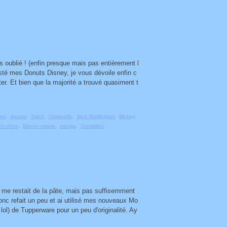
s oublié ! (enfin presque mais pas entièrement l
sté mes Donuts Disney, je vous dévoile enfin c
ter. Et bien que la majorité a trouvé quasiment t
ges
,
donuts
,
Stitch
,
Cinderella
,
Jack Skellington
,
Mickey
,
en chine
,
Disney nature
,
manga
,
Cendrillon
 me restait de la pâte, mais pas suffisemment
donc refait un peu et ai utilisé mes nouveaux Mo
ol) de Tupperware pour un peu d'originalité. Ay