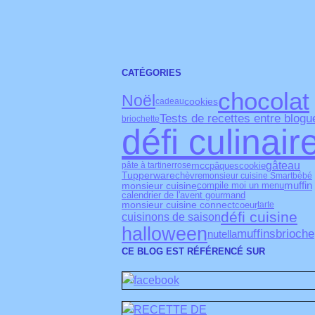
CATÉGORIES
chocolat
Noël
cookies
cadeau
Tests de recettes entre blogu
briochette
défi culinair
gâteau
mcc
pâques
cookie
pâte à tartiner
rose
Tupperware
chèvre
monsieur cuisine Smart
bébé
muffin
monsieur cuisine
compile moi un menu
calendrier de l'avent gourmand
monsieur cuisine connect
coeur
tarte
défi cuisine
cuisinons de saison
halloween
muffins
brioche
nutella
CE BLOG EST RÉFÉRENCÉ SUR