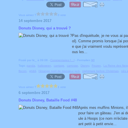
Vous aimez ?
0 vote
14 septembre 2017
Donuts Disney, qui a trouvé ?
Pas d'inquiétude, je ne vous ai pa
ol). Comme promis lorsque j'ai po
e que j'ai vraiment voulu représen
ous les...
Posté par lic_ à 09:08 -
Commentaires [
…
]
- Permalien [
#
]
Tags:
panda
,
halloween
,
carriage
,
carrosse
,
Disney
,
Frozen
,
La Reine des Nei
flocon
,
ghibli
,
l'étrange noël de monsieur jack
,
nightmare before Christmas
,
nés 
Vous aimez ?
1 vote
6 septembre 2017
Donuts Disney, Bataille Food #48
Après mes muffins Minions, il
pour faire un gâteau. J'en ai 
ule à Hoops (ce nom m'éclate l
ant petit à petit envie...