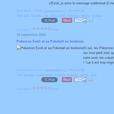
u'Evoli, je sens le message subliminal (il 
Posté par lic_ à 18:11 -
Commentaires [
…
]
- Permalien [
#
]
Tags:
chat
,
jeu vidéo
,
cat
,
dessin animé
,
Pokemon
,
manga
,
Flamiaou
Vous aimez ?
0 vote
19 septembre 2020
Pokemon Evoli et sa Pokeball en bonbons
Et oui, les Pokemon s
our mon petit troiz q
saire avec les copai
i "car il est trop m
Posté par lic_ à 21:51 -
Commentaires [
…
]
- Permalien [
#
]
Tags:
jeu vidéo
,
dessin animé
,
Pokeball
,
Pokemon
,
manga
,
Evoli
Vous aimez ?
0 vote