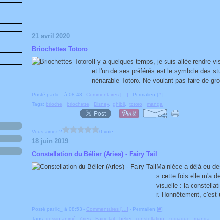
21 avril 2020
Briochettes Totoro
Il y a quelques temps, je suis allée rendre vi
et l'un de ses préférés est le symbole des stud
nénarable Totoro. Ne voulant pas faire de gro
Posté par lic_ à 08:43 -
Commentaires [
…
]
- Permalien [
#
]
Tags:
brioche
,
briochette
,
Disney
,
ghibli
,
totoro
,
manga
Vous aimez ?
0 vote
18 juin 2019
Constellation du Bélier (Aries) - Fairy Tail
Ma nièce a déjà eu de
s cette fois elle m'a 
visuelle : la constella
r. Honnêtement, c'est 
Posté par lic_ à 08:53 -
Commentaires [
…
]
- Permalien [
#
]
Tags:
dessin animé
,
Aries
,
Fairy Tail
,
bélier
,
constellation
,
zodiaque
,
manga