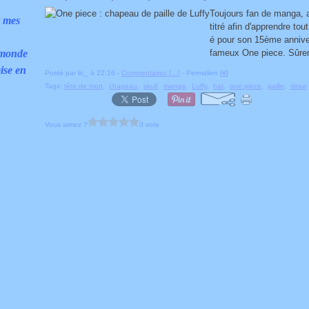
Toujours fan de manga, a
r mes
titré afin d'apprendre to
é pour son 15ème annivers
 monde
fameux One piece. Sûrem
ise en
Posté par lic_ à 22:16 -
Commentaires [
…
]
- Permalien [
#
]
Tags:
tête de mort
,
chapeau
,
skull
,
manga
,
Luffy
,
hat
,
one piece
,
paille
,
straw
Vous aimez ?
0 vote