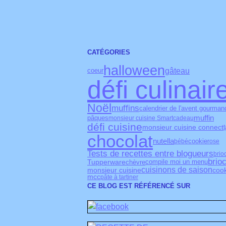
CATÉGORIES
halloween
gâteau
coeur
défi culinair
Noël
muffins
calendrier de l'avent gourman
muffin
pâques
monsieur cuisine Smart
cadeau
défi cuisine
monsieur cuisine connect
t
chocolat
nutella
cookie
bébé
rose
Tests de recettes entre blogueurs
brio
brio
Tupperware
chèvre
compile moi un menu
cuisinons de saison
monsieur cuisine
coo
mcc
pâte à tartiner
CE BLOG EST RÉFÉRENCÉ SUR