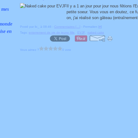
Il y a 1 an jour pour jour nous fêtions 
r mes
petite soeur. Vous vous en doutez, ce f
on, j'ai réalisé son gâteau (entraînemen
 monde
Posté par lic_ à 08:46 -
Commentaires [
…
]
- Permalien [
#
]
ise en
Tags:
enterrement de vie de jeune fille
,
EVJF
,
naked cake
Vous aimez ?
0 vote