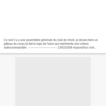
Ce soir il y a une assemblée générale du club de zhom, je devais faire un
gâteau du coup j'ai fait le logo de l'asso qui représente une voiture
radiocommandée : ------------------------------ 13/02/2008 Aujourd'hui c'est
l'anniversaire de zhom, il m'avait...