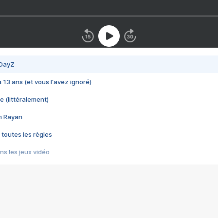
 DayZ
 a 13 ans (et vous l'avez ignoré)
e (littéralement)
im Rayan
 toutes les règles
s les jeux vidéo
us choquant de Rockstar ? - Le scandale BULLY
e plus moche de Steam
du RÊVE tourne au CAUCHEMAR