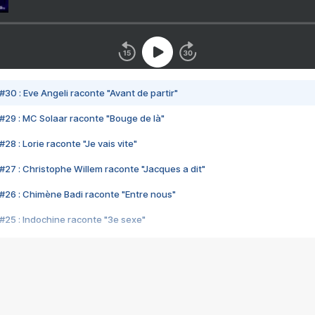
#30 : Eve Angeli raconte "Avant de partir"
#29 : MC Solaar raconte "Bouge de là"
28 : Lorie raconte "Je vais vite"
#27 : Christophe Willem raconte "Jacques a dit"
#26 : Chimène Badi raconte "Entre nous"
#25 : Indochine raconte "3e sexe"
#24 : Zaho raconte "C'est chelou"
#23 : Patrick Bruel raconte "Au café des délices"
#22 : Kyo raconte "Le chemin"