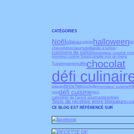
CATÉGORIES
halloween
Noël
gâteau
cadeau
tar
nutella
chèvre
coeur
bébé
pâte à tartiner
cuisinons de saison
monsieur cuisine co
monsieur cuisine Smart
compile moi un menu
chocolat
Tupperware
muffin
défi culinair
mu
brioche
monsieur cuisine
pâques
briochette
défi cuisine
mcc
rose
cookies
calendrier de l'avent gourmand
Tests de recettes entre blogueurs
coo
CE BLOG EST RÉFÉRENCÉ SUR