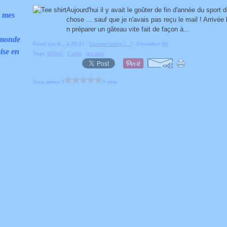
Aujourd'hui il y avait le goûter de fin d'année du spor
r mes
chose ... sauf que je n'avais pas reçu le mail ! Arrivée
n préparer un gâteau vite fait de façon à...
 monde
Posté par lic_ à 20:37 -
Commentaires [
…
]
- Permalien [
#
]
ise en
Tags:
SIHVA
,
T shirt
,
tee shirt
Vous aimez ?
0 vote