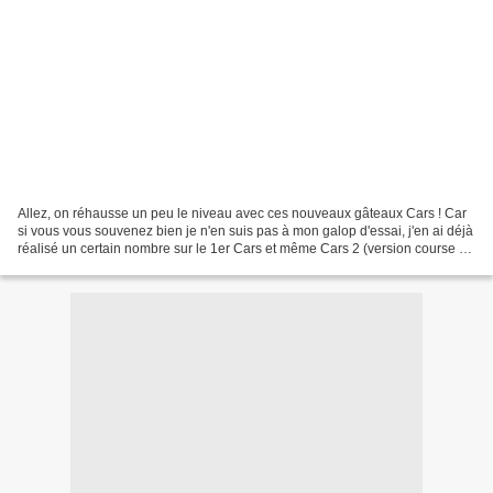
Allez, on réhausse un peu le niveau avec ces nouveaux gâteaux Cars ! Car
si vous vous souvenez bien je n'en suis pas à mon galop d'essai, j'en ai déjà
réalisé un certain nombre sur le 1er Cars et même Cars 2 (version course et
version espion). Dire qu'il...