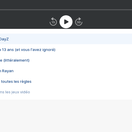
 DayZ
 a 13 ans (et vous l'avez ignoré)
e (littéralement)
im Rayan
 toutes les règles
s les jeux vidéo
us choquant de Rockstar ? - Le scandale BULLY
e plus moche de Steam
du RÊVE tourne au CAUCHEMAR