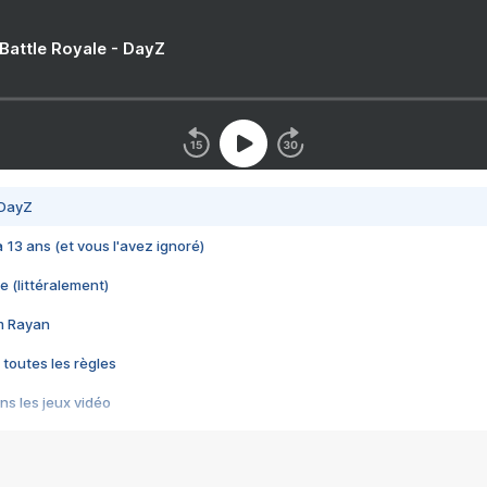
 Battle Royale - DayZ
 DayZ
 a 13 ans (et vous l'avez ignoré)
e (littéralement)
im Rayan
 toutes les règles
s les jeux vidéo
us choquant de Rockstar ? - Le scandale BULLY
e plus moche de Steam