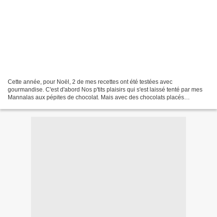
Cette année, pour Noël, 2 de mes recettes ont été testées avec
gourmandise. C'est d'abord Nos p'tits plaisirs qui s'est laissé tenté par mes
Mannalas aux pépites de chocolat. Mais avec des chocolats placés
judicieusement, les siens sont très mignons....