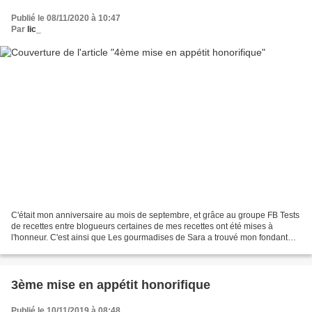
Publié le 08/11/2020 à 10:47
Par
lic_
C'était mon anniversaire au mois de septembre, et grâce au groupe FB Tests
de recettes entre blogueurs certaines de mes recettes ont été mises à
l'honneur. C'est ainsi que Les gourmadises de Sara a trouvé mon fondant
chocolat avocat excellent, quel honneur...
3ème mise en appétit honorifique
Publié le 10/11/2019 à 08:48