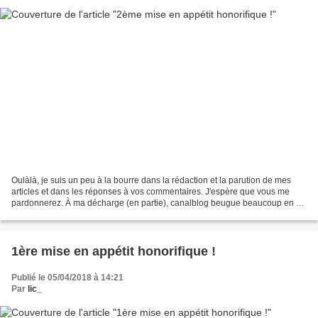
Oulàlà, je suis un peu à la bourre dans la rédaction et la parution de mes
articles et dans les réponses à vos commentaires. J'espère que vous me
pardonnerez. À ma décharge (en partie), canalblog beugue beaucoup en ce
moment, et les rares fois où j'ai...
1ère mise en appétit honorifique !
Publié le 05/04/2018 à 14:21
Par
lic_