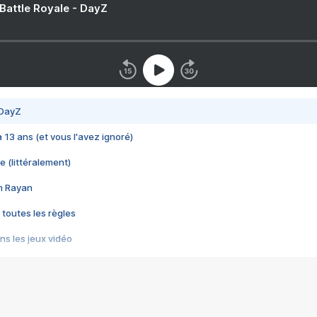
 Battle Royale - DayZ
 DayZ
 a 13 ans (et vous l'avez ignoré)
e (littéralement)
im Rayan
 toutes les règles
s les jeux vidéo
us choquant de Rockstar ? - Le scandale BULLY
e plus moche de Steam
du RÊVE tourne au CAUCHEMAR