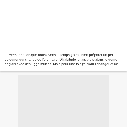
Le week-end lorsque nous avons le temps, j'aime bien préparer un petit
déjeuner qui change de l'ordinaire. D'habitude je fais plutôt dans le genre
anglais avec des Eggs muffins. Mais pour une fois j'ai voulu changer et me
suis dirigée vers la culture...