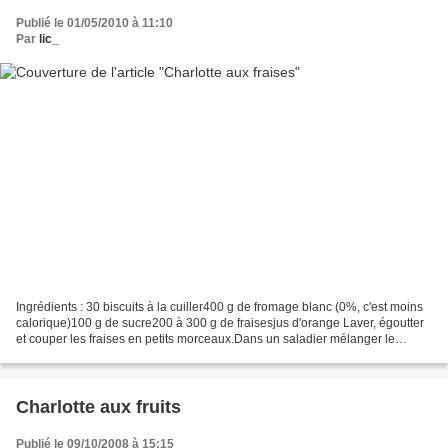
Publié le 01/05/2010 à 11:10
Par
lic_
Ingrédients : 30 biscuits à la cuiller400 g de fromage blanc (0%, c'est moins
calorique)100 g de sucre200 à 300 g de fraisesjus d'orange Laver, égoutter
et couper les fraises en petits morceaux.Dans un saladier mélanger le
fromage blanc et 50 g de sucre,...
Charlotte aux fruits
Publié le 09/10/2008 à 15:15